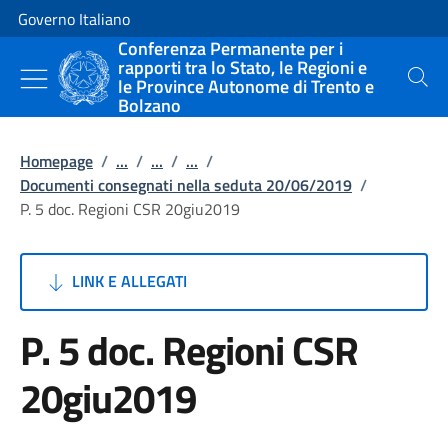
Vai al contenuto
Vai alla navigazione del sito
Governo Italiano
Conferenza Permanente per i
rapporti tra lo Stato, le Regioni e
le Province Autonome di Trento e
Cerca
Bolzano
Homepage
/
...
/
...
/
...
/
Documenti consegnati nella seduta 20/06/2019
/
P. 5 doc. Regioni CSR 20giu2019
LINK E ALLEGATI
P. 5 doc. Regioni CSR
20giu2019