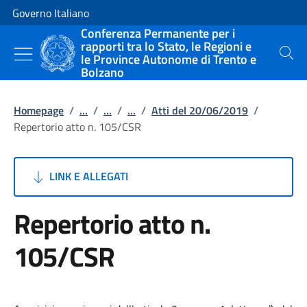
Vai al contenuto
Vai alla navigazione del sito
Governo Italiano
Conferenza Permanente per i
rapporti tra lo Stato, le Regioni e
le Province Autonome di Trento e
Cerca
Bolzano
Homepage
/
...
/
...
/
...
/
Atti del 20/06/2019
/
Repertorio atto n. 105/CSR
LINK E ALLEGATI
Repertorio atto n.
105/CSR