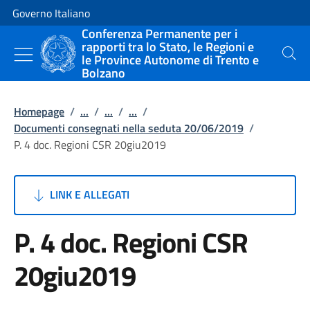
Vai al contenuto
Vai alla navigazione del sito
Governo Italiano
Conferenza Permanente per i
rapporti tra lo Stato, le Regioni e
le Province Autonome di Trento e
Cerca
Bolzano
Homepage
/
...
/
...
/
...
/
Documenti consegnati nella seduta 20/06/2019
/
P. 4 doc. Regioni CSR 20giu2019
LINK E ALLEGATI
P. 4 doc. Regioni CSR
20giu2019