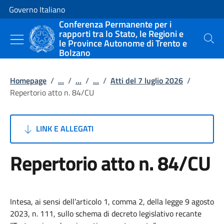
Vai al contenuto
Vai alla navigazione del sito
Governo Italiano
Conferenza Permanente per i
rapporti tra lo Stato, le Regioni e
le Province Autonome di Trento e
Cerca
Bolzano
Homepage
/
...
/
...
/
...
/
Atti del 7 luglio 2026
/
Repertorio atto n. 84/CU
LINK E ALLEGATI
Repertorio atto n. 84/CU
Intesa, ai sensi dell’articolo 1, comma 2, della legge 9 agosto
2023, n. 111, sullo schema di decreto legislativo recante