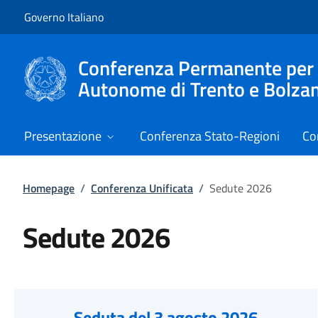
Vai al contenuto
Vai alla navigazione del sito
Governo Italiano
Conferenza Permanente per i r
Autonome di Trento e Bolza
Presentazione
Conferenza Stato-Regioni
Co
Homepage
/
Conferenza Unificata
/
Sedute 2026
Sedute 2026
Seduta del 3 agosto 2026