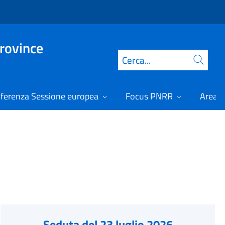
Province
Cerca
ferenza Sessione europea
Focus PNRR
Area r
Seduta del 23 luglio 2026