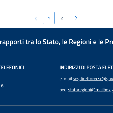
1
2
apporti tra lo Stato, le Regioni e le 
TELEFONICI
INDIRIZZI DI POSTA EL
e-mail
segdirettorecsr@gov
16
pec
statoregioni@mailbox.g