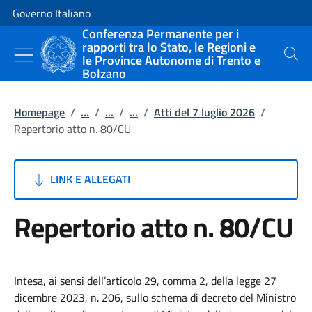
Vai al contenuto
Vai alla navigazione del sito
Governo Italiano
Conferenza Permanente per i
rapporti tra lo Stato, le Regioni e
le Province Autonome di Trento e
Cerca
Bolzano
Homepage
/
...
/
...
/
...
/
Atti del 7 luglio 2026
/
Repertorio atto n. 80/CU
LINK E ALLEGATI
Repertorio atto n. 80/CU
Intesa, ai sensi dell’articolo 29, comma 2, della legge 27
dicembre 2023, n. 206, sullo schema di decreto del Ministro