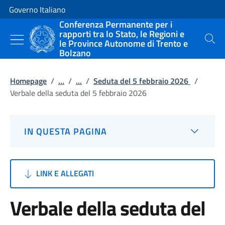
Vai al contenuto
Vai alla navigazione del sito
Governo Italiano
Conferenza Permanente per i
rapporti tra lo Stato, le Regioni e
le Province Autonome di Trento e
Cerca
Bolzano
Homepage
/
...
/
...
/
Seduta del 5 febbraio 2026
/
Verbale della seduta del 5 febbraio 2026
IN QUESTA PAGINA
LINK E ALLEGATI
Verbale della seduta del