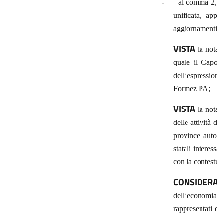
-
al comma 2, 
unificata, ap
aggiornamenti
VISTA
la not
quale il Capo
dell’espressi
Formez PA;
VISTA
la not
delle attività
province auto
statali intere
con la contest
CONSIDER
dell’economia
rappresentati