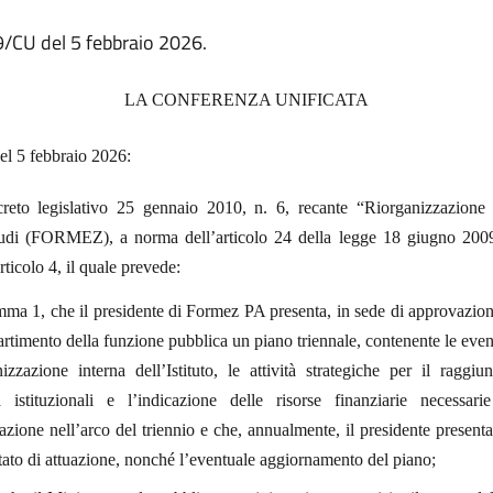
 9/CU del 5 febbraio 2026.
LA CONFERENZA UNIFICATA
el 5 febbraio 2026:
creto legislativo 25 gennaio 2010, n. 6, recante “Riorganizzazione
udi (FORMEZ), a norma dell’articolo 24 della legge 18 giugno 2009
articolo 4, il quale prevede:
mma 1, che il presidente di Formez PA presenta, in sede di approvazion
artimento della funzione pubblica un piano triennale, contenente le even
nizzazione interna dell’Istituto, le attività strategiche per il raggi
tà istituzionali e l’indicazione delle risorse finanziarie necessar
zazione nell’arco del triennio e che, annualmente, il presidente present
stato di attuazione, nonché l’eventuale aggiornamento del piano;