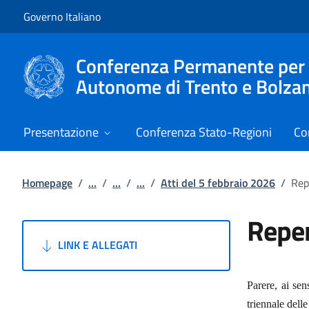
Vai al contenuto
Vai alla navigazione del sito
Governo Italiano
Conferenza Permanente per i r
Autonome di Trento e Bolza
Presentazione
Conferenza Stato-Regioni
Co
Homepage
/
...
/
...
/
...
/
Atti del 5 febbraio 2026
/
Rep
Reper
LINK E ALLEGATI
Parere, ai sen
triennale dell