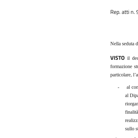
Rep. atti n.
Nella seduta d
VISTO
il de
formazione st
particolare, l’
-
al co
al Dip
riorga
finali
realiz
sullo 