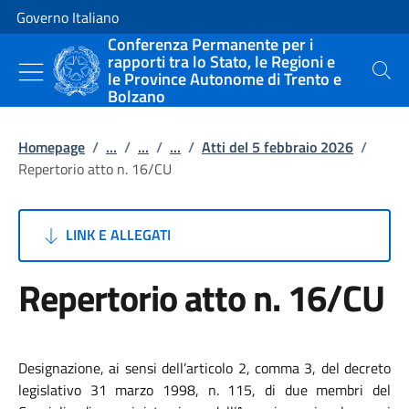
Vai al contenuto
Vai alla navigazione del sito
Governo Italiano
Conferenza Permanente per i
rapporti tra lo Stato, le Regioni e
le Province Autonome di Trento e
Cerca
Bolzano
Homepage
/
...
/
...
/
...
/
Atti del 5 febbraio 2026
/
Repertorio atto n. 16/CU
LINK E ALLEGATI
Repertorio atto n. 16/CU
Designazione, ai sensi dell’articolo 2, comma 3, del decreto
legislativo 31 marzo 1998, n. 115, di due membri del