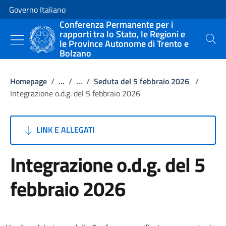
Vai al contenuto
Vai alla navigazione del sito
Governo Italiano
Conferenza Permanente per i
rapporti tra lo Stato, le Regioni e
le Province Autonome di Trento e
Cerca
Bolzano
Homepage
/
...
/
...
/
Seduta del 5 febbraio 2026
/
Integrazione o.d.g. del 5 febbraio 2026
LINK E ALLEGATI
Integrazione o.d.g. del 5
febbraio 2026