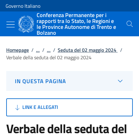
Vai al contenuto
Vai alla navigazione del sito
Governo Italiano
Conferenza Permanente per i
rapporti tra lo Stato, le Regioni e
le Province Autonome di Trento e
Cerca
Bolzano
Homepage
/
...
/
...
/
Seduta del 02 maggio 2024
/
Verbale della seduta del 02 maggio 2024
IN QUESTA PAGINA
LINK E ALLEGATI
Verbale della seduta del