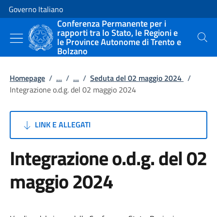
Vai al contenuto
Vai alla navigazione del sito
Governo Italiano
Conferenza Permanente per i
rapporti tra lo Stato, le Regioni e
le Province Autonome di Trento e
Cerca
Bolzano
Homepage
/
...
/
...
/
Seduta del 02 maggio 2024
/
Integrazione o.d.g. del 02 maggio 2024
LINK E ALLEGATI
Integrazione o.d.g. del 02
maggio 2024