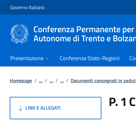
Vai al contenuto
Vai alla navigazione del sito
Governo Italiano
Conferenza Permanente per i r
Autonome di Trento e Bolza
Presentazione
Conferenza Stato-Regioni
Co
Homepage
/
...
/
...
/
...
/
Documenti consegnati in sedu
P. 1 
LINK E ALLEGATI