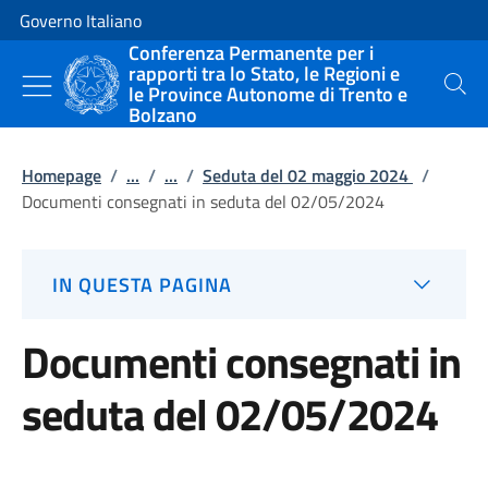
Vai al contenuto
Vai alla navigazione del sito
Governo Italiano
Conferenza Permanente per i
rapporti tra lo Stato, le Regioni e
le Province Autonome di Trento e
Cerca
Bolzano
Homepage
/
...
/
...
/
Seduta del 02 maggio 2024
/
Documenti consegnati in seduta del 02/05/2024
IN QUESTA PAGINA
Documenti consegnati in
seduta del 02/05/2024