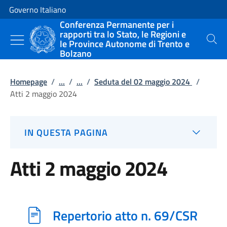
Vai al contenuto
Vai alla navigazione del sito
Governo Italiano
Conferenza Permanente per i
rapporti tra lo Stato, le Regioni e
le Province Autonome di Trento e
Cerca
Bolzano
Homepage
/
...
/
...
/
Seduta del 02 maggio 2024
/
Atti 2 maggio 2024
IN QUESTA PAGINA
Atti 2 maggio 2024
Repertorio atto n. 69/CSR