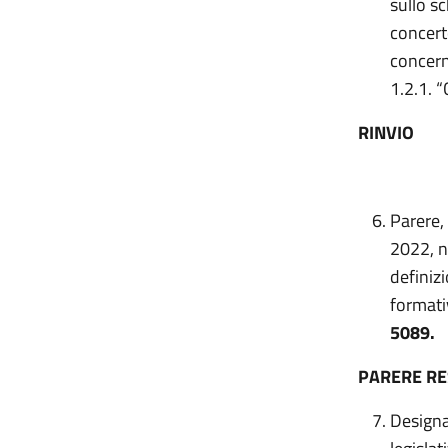
sullo s
concert
concern
1.2.1. 
RINVIO
Parere,
2022, n
definiz
formativ
5089.
PARERE R
Designaz