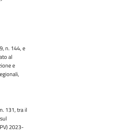
9, n. 144, e
ato al
zione e
egionali,
. 131, tra il
sul
NPV) 2023-