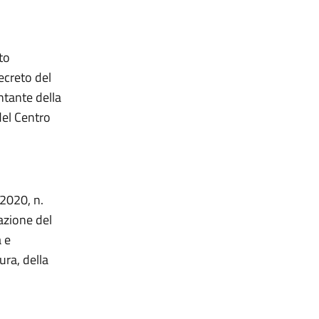
to
ecreto del
ntante della
del Centro
 2020, n.
zazione del
a e
ura, della