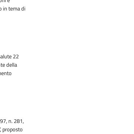
oni e
o in tema di
salute 22
te della
mento
997, n. 281,
”, proposto