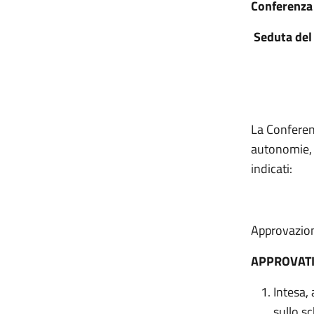
Conferenza
Seduta del 
La Conferenz
autonomie, C
indicati:
Approvazion
APPROVAT
Intesa, 
sullo s