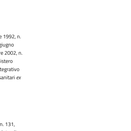
e 1992, n.
 giugno
re 2002, n.
nistero
tegrativo
sanitari
ex
 n. 131,