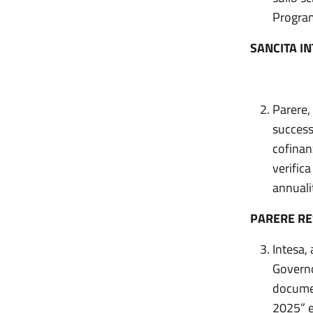
Program
SANCITA I
Parere,
success
cofinan
verifica
annuali
PARERE R
Intesa, 
Governo
documen
2025” e