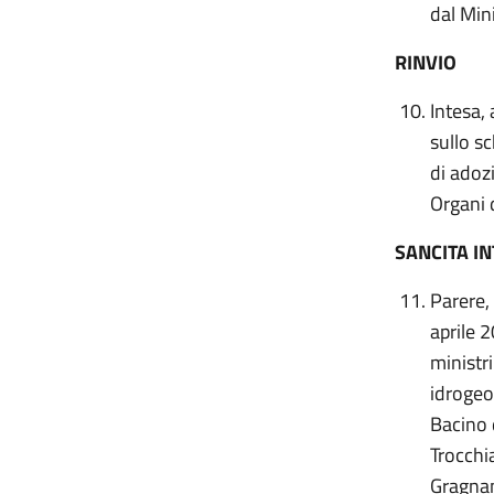
dal Min
RINVIO
Intesa, 
sullo s
di adoz
Organi 
SANCITA I
Parere, 
aprile 
ministri
idrogeol
Bacino 
Trocchi
Gragnan