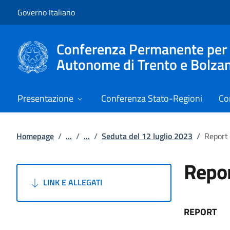
Vai al contenuto
Vai alla navigazione del sito
Governo Italiano
Conferenza Permanente per i r
Autonome di Trento e Bolza
Presentazione
Conferenza Stato-Regioni
Co
Homepage
/
...
/
...
/
Seduta del 12 luglio 2023
/
Report
Repor
LINK E ALLEGATI
REPORT