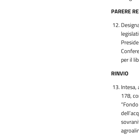
PARERE R
Designaz
legisla
Preside
Confere
per il li
RINVIO
Intesa,
178, con
“Fondo p
dell’acq
sovranit
agroali