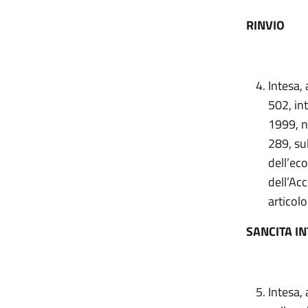
RINVIO
Intesa, 
502, in
1999, n
289, sul
dell’ec
dell’Ac
articol
SANCITA I
Intesa, 