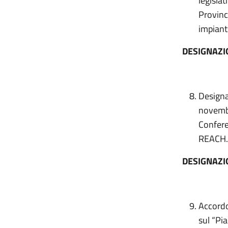
legisla
Provinc
impiant
DESIGNAZI
Designaz
novembr
Confere
REACH.
DESIGNAZI
Accordo,
sul “Pi