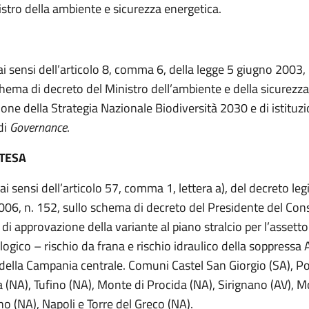
istro della ambiente e sicurezza energetica.
ai sensi dell’articolo 8, comma 6, della legge 5 giugno 2003,
chema di decreto del Ministro dell’ambiente e della sicurezz
ione della Strategia Nazionale Biodiversità 2030 e di istituzi
di
Governance
.
NTESA
ai sensi dell’articolo 57, comma 1, lettera a), del decreto leg
2006, n. 152, sullo schema di decreto del Presidente del Cons
 di approvazione della variante al piano stralcio per l’assetto
ogico – rischio da frana e rischio idraulico della soppressa 
della Campania centrale. Comuni Castel San Giorgio (SA), Po
a (NA), Tufino (NA), Monte di Procida (NA), Sirignano (AV), M
o (NA), Napoli e Torre del Greco (NA).