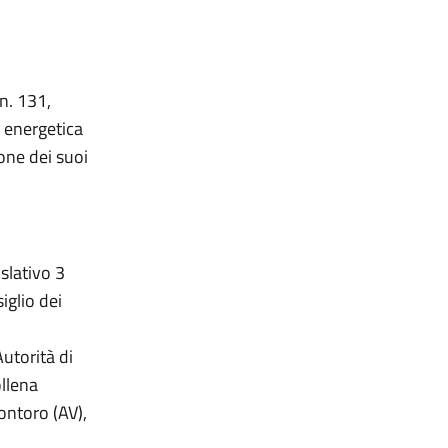
 n. 131,
a energetica
one dei suoi
islativo 3
iglio dei
Autorità di
llena
ontoro (AV),