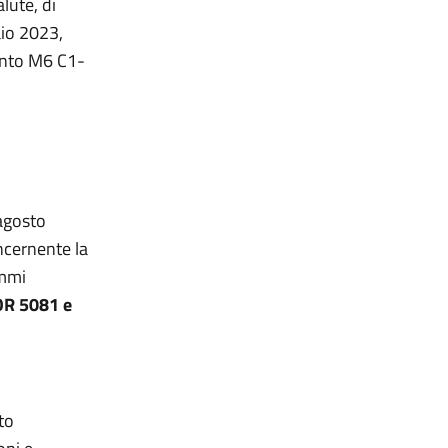
lute, di
aio 2023,
mento M6 C1-
 agosto
ncernente la
ammi
R 5081 e
to