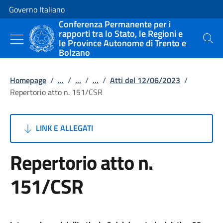
Vai al contenuto
Vai alla navigazione del sito
Governo Italiano
Conferenza Permanente per i
rapporti tra lo Stato, le Regioni e
le Province Autonome di Trento e
Cerca
Bolzano
Homepage
/
...
/
...
/
...
/
Atti del 12/06/2023
/
Repertorio atto n. 151/CSR
LINK E ALLEGATI
Repertorio atto n.
151/CSR