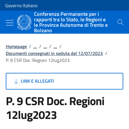
Vai al contenuto
Vai alla navigazione del sito
Governo Italiano
Conferenza Permanente per i
rapporti tra lo Stato, le Regioni e
le Province Autonome di Trento e
Cerca
Bolzano
Homepage
/
...
/
...
/
...
/
Documenti consegnati in seduta del 12/07/2023
/
P. 9 CSR Doc. Regioni 12lug2023
LINK E ALLEGATI
P. 9 CSR Doc. Regioni
12lug2023