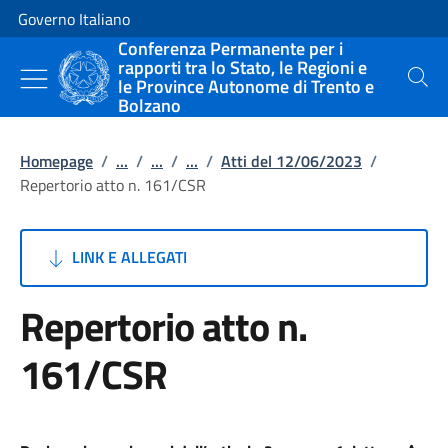
Vai al contenuto
Vai alla navigazione del sito
Governo Italiano
Conferenza Permanente per i
rapporti tra lo Stato, le Regioni e
le Province Autonome di Trento e
Cerca
Bolzano
Homepage
/
...
/
...
/
...
/
Atti del 12/06/2023
/
Repertorio atto n. 161/CSR
LINK E ALLEGATI
Repertorio atto n.
161/CSR