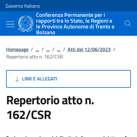
Vai al contenuto
Vai alla navigazione del sito
Governo Italiano
Conferenza Permanente per i
rapporti tra lo Stato, le Regioni e
le Province Autonome di Trento e
Cerca
Bolzano
Homepage
/
...
/
...
/
...
/
Atti del 12/06/2023
/
Repertorio atto n. 162/CSR
LINK E ALLEGATI
Repertorio atto n.
162/CSR