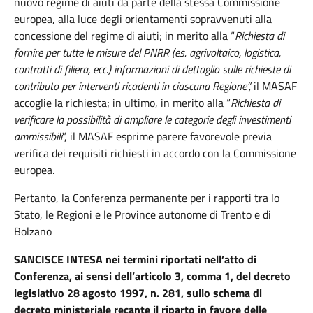
nuovo regime di aiuti da parte della stessa Commissione
europea, alla luce degli orientamenti sopravvenuti alla
concessione del regime di aiuti; in merito alla “
Richiesta di
fornire per tutte le misure del PNRR (es. agrivoltaico, logistica,
contratti di filiera, ecc.) informazioni di dettaglio sulle richieste di
contributo per interventi ricadenti in ciascuna Regione”,
il MASAF
accoglie la richiesta; in ultimo, in merito alla “
R
ichiesta di
verificare la possibilità di ampliare le categorie degli investimenti
ammissibili
”,
il MASAF esprime parere favorevole previa
verifica dei requisiti richiesti in accordo con la Commissione
europea.
Pertanto, la Conferenza permanente per i rapporti tra lo
Stato, le Regioni e le Province autonome di Trento e di
Bolzano
SANCISCE INTESA
nei termini riportati nell’atto di
Conferenza, ai sensi dell’articolo 3, comma 1, del decreto
legislativo 28 agosto 1997, n. 281, sullo
schema di
decreto ministeriale recante il riparto in favore delle