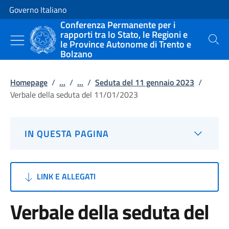
Vai al contenuto
Vai alla navigazione del sito
Governo Italiano
Conferenza Permanente per i
rapporti tra lo Stato, le Regioni e
le Province Autonome di Trento e
Cerca
Bolzano
Homepage
/
...
/
...
/
Seduta del 11 gennaio 2023
/
Verbale della seduta del 11/01/2023
IN QUESTA PAGINA
LINK E ALLEGATI
Verbale della seduta del