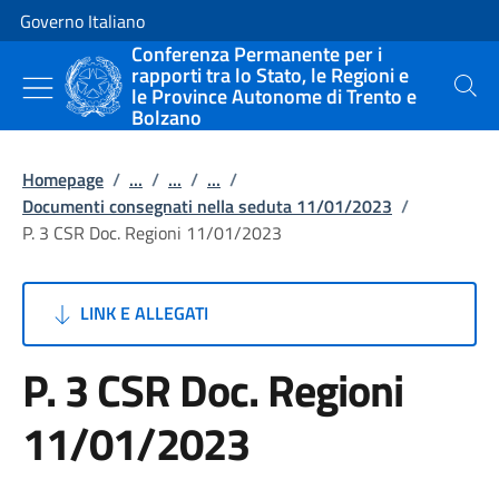
Vai al contenuto
Vai alla navigazione del sito
Governo Italiano
Conferenza Permanente per i
rapporti tra lo Stato, le Regioni e
le Province Autonome di Trento e
Cerca
Bolzano
Homepage
/
...
/
...
/
...
/
Documenti consegnati nella seduta 11/01/2023
/
P. 3 CSR Doc. Regioni 11/01/2023
LINK E ALLEGATI
P. 3 CSR Doc. Regioni
11/01/2023