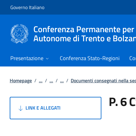
Vai al contenuto
Vai alla navigazione del sito
Governo Italiano
Conferenza Permanente per i r
Autonome di Trento e Bolza
Presentazione
Conferenza Stato-Regioni
Co
Homepage
/
...
/
...
/
...
/
Documenti consegnati nella s
P. 6 
LINK E ALLEGATI