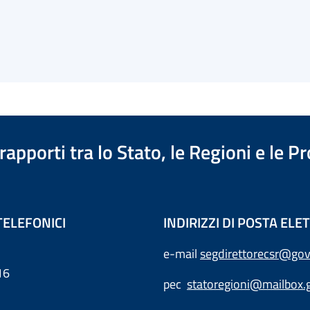
apporti tra lo Stato, le Regioni e le 
TELEFONICI
INDIRIZZI DI POSTA EL
e-mail
segdirettorecsr@gov
16
pec
statoregioni@mailbox.g