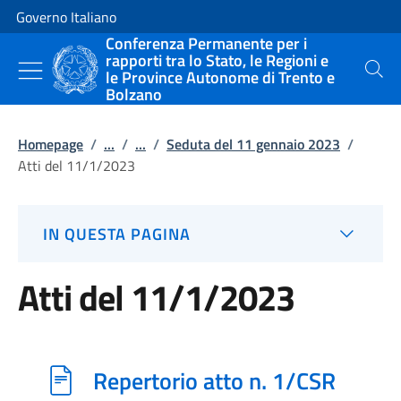
Vai al contenuto
Vai alla navigazione del sito
Governo Italiano
Conferenza Permanente per i
rapporti tra lo Stato, le Regioni e
le Province Autonome di Trento e
Cerca
Bolzano
Homepage
/
...
/
...
/
Seduta del 11 gennaio 2023
/
Atti del 11/1/2023
IN QUESTA PAGINA
Atti del 11/1/2023
Repertorio atto n. 1/CSR