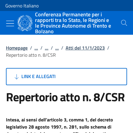
Vai al contenuto
Vai alla navigazione del sito
Governo Italiano
Conferenza Permanente per i
rapporti tra lo Stato, le Regioni e
le Province Autonome di Trento e
Cerca
Bolzano
Homepage
/
...
/
...
/
...
/
Atti del 11/1/2023
/
Repertorio atto n. 8/CSR
LINK E ALLEGATI
Repertorio atto n. 8/CSR
Intesa, ai sensi dell’articolo 3, comma 1, del decreto
legislativo 28 agosto 1997, n. 281, sullo schema di