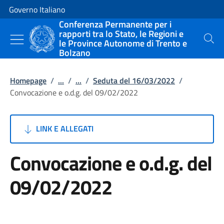
Vai al contenuto
Vai alla navigazione del sito
Governo Italiano
Conferenza Permanente per i
rapporti tra lo Stato, le Regioni e
le Province Autonome di Trento e
Cerca
Bolzano
Homepage
/
...
/
...
/
Seduta del 16/03/2022
/
Convocazione e o.d.g. del 09/02/2022
LINK E ALLEGATI
Convocazione e o.d.g. del
09/02/2022