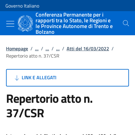
Vai al contenuto
Vai alla navigazione del sito
Governo Italiano
Conferenza Permanente per i
rapporti tra lo Stato, le Regioni e
le Province Autonome di Trento e
Cerca
Bolzano
Homepage
/
...
/
...
/
...
/
Atti del 16/03/2022
/
Repertorio atto n. 37/CSR
LINK E ALLEGATI
Repertorio atto n.
37/CSR