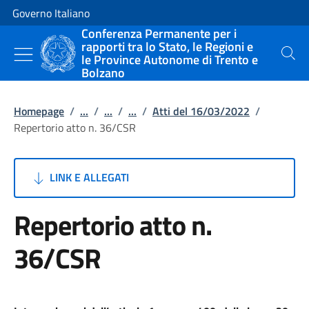
Vai al contenuto
Vai alla navigazione del sito
Governo Italiano
Conferenza Permanente per i
rapporti tra lo Stato, le Regioni e
le Province Autonome di Trento e
Cerca
Bolzano
Homepage
/
...
/
...
/
...
/
Atti del 16/03/2022
/
Repertorio atto n. 36/CSR
LINK E ALLEGATI
Repertorio atto n.
36/CSR