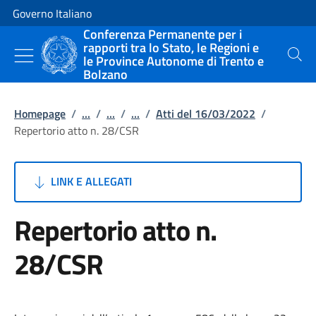
Vai al contenuto
Vai alla navigazione del sito
Governo Italiano
Conferenza Permanente per i
rapporti tra lo Stato, le Regioni e
le Province Autonome di Trento e
Cerca
Bolzano
Homepage
/
...
/
...
/
...
/
Atti del 16/03/2022
/
Repertorio atto n. 28/CSR
LINK E ALLEGATI
Repertorio atto n.
28/CSR