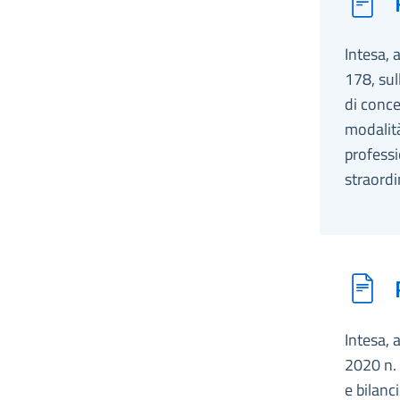
Intesa, 
178, sul
di conce
modalità
profess
straordi
Intesa, 
2020 n. 
e bilanc