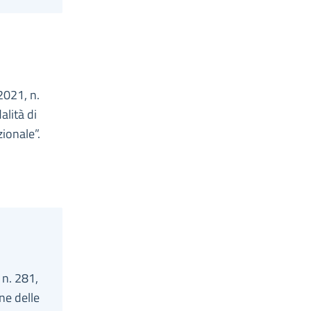
2021, n.
alità di
zionale”.
 n. 281,
ne delle