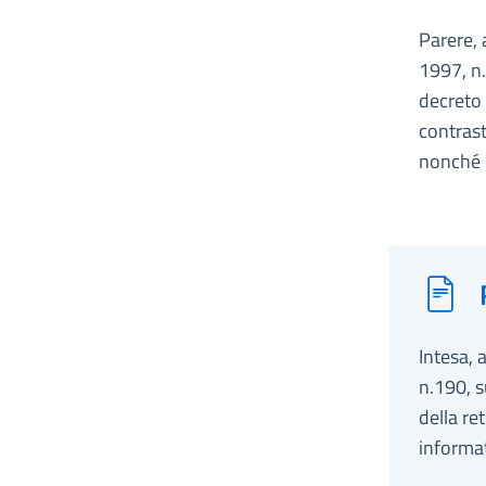
Parere, 
1997, n.
decreto 
contrasto
nonché s
Intesa, 
n.190, s
della re
informat