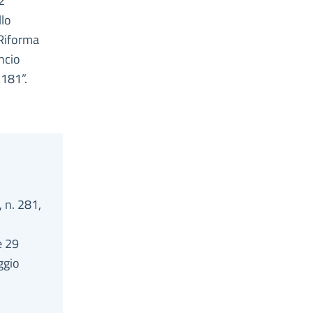
2
llo
“Riforma
ncio
 181”.
, n. 281,
e 29
ggio