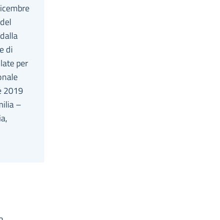
dicembre
 del
dalla
e di
late per
ionale
 e 2019
ilia –
a,