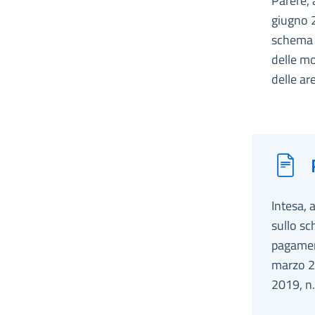
Parere, 
giugno 2
schema 
delle mo
delle ar
Intesa, 
sullo sc
pagament
marzo 20
2019, n.