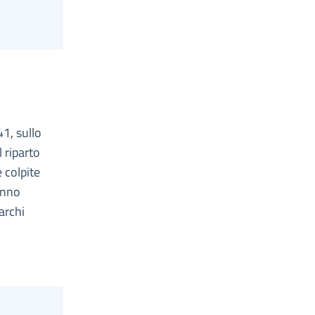
41, sullo
 riparto
 colpite
anno
archi