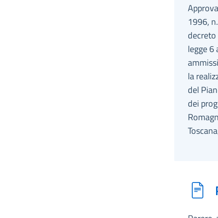
Approvaz
1996, n.
decreto 
legge 6 
ammissio
la realiz
del Pian
dei prog
Romagna,
Toscana