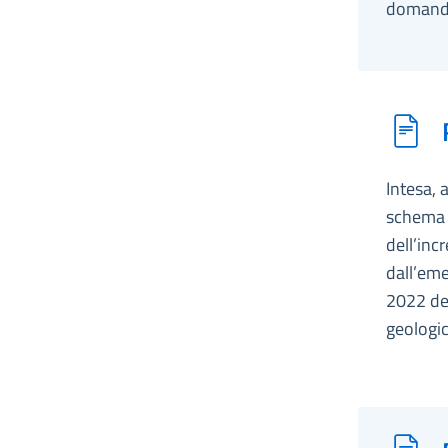
domande 
Intesa, 
schema d
dell’inc
dall’eme
2022 des
geologic