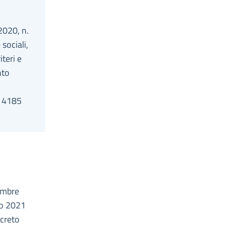
2020, n.
sociali,
teri e
nto
r 4185
cembre
io 2021
ecreto