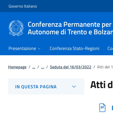
Vai al contenuto
Vai alla navigazione del sito
Governo Italiano
Conferenza Permanente per i r
Autonome di Trento e Bolza
Presentazione
Conferenza Stato-Regioni
Co
Homepage
/
...
/
...
/
Seduta del 16/03/2022
/
Atti del
Atti 
IN QUESTA PAGINA