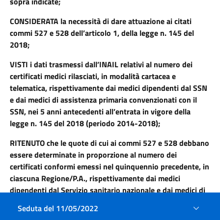
sopra indicate;
CONSIDERATA la necessità di dare attuazione ai citati
commi 527 e 528 dell’articolo 1, della legge n. 145 del
2018;
VISTI i dati trasmessi dall’INAIL relativi al numero dei
certificati medici rilasciati, in modalità cartacea e
telematica, rispettivamente dai medici dipendenti dal SSN
e dai medici di assistenza primaria convenzionati con il
SSN, nei 5 anni antecedenti all’entrata in vigore della
legge n. 145 del 2018 (periodo 2014-2018);
RITENUTO che le quote di cui ai commi 527 e 528 debbano
essere determinate in proporzione al numero dei
certificati conformi emessi nel quinquennio precedente, in
ciascuna Regione/P.A., rispettivamente dai medici
dipendenti dal Servizio sanitario nazionale e dai medici di
assistenza primaria, come risultante da prospetto allegato
Seduta del 11/05/2022
alla presente intesa;