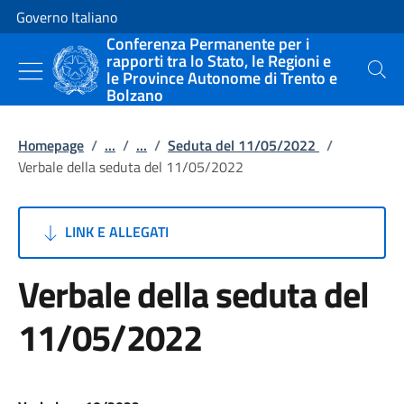
Vai al contenuto
Vai alla navigazione del sito
Governo Italiano
Conferenza Permanente per i
rapporti tra lo Stato, le Regioni e
le Province Autonome di Trento e
Cerca
Bolzano
Homepage
/
...
/
...
/
Seduta del 11/05/2022
/
Verbale della seduta del 11/05/2022
LINK E ALLEGATI
Verbale della seduta del
11/05/2022