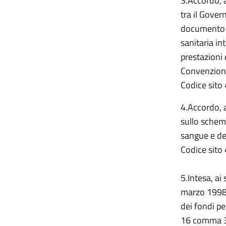
3.Accordo, 
tra il Gover
documento r
sanitaria in
prestazioni 
Convenzioni 
Codice sito 
4.Accordo, a
sullo schem
sangue e de
Codice sito 
5.Intesa, ai
marzo 1998, 
dei fondi pe
16 comma 3 