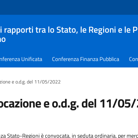
apporti tra lo Stato, le Regioni e le 
no
nferenza Unificata
Conferenza Finanza Pubblica
Con
ione e o.d.g. del 11/05/2022
cazione e o.d.g. del 11/05
za Stato-Regioni è convocata, in seduta ordinaria, per mer