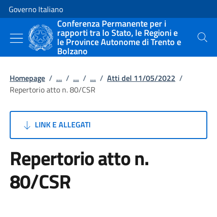
Vai al contenuto
Vai alla navigazione del sito
Governo Italiano
Conferenza Permanente per i
rapporti tra lo Stato, le Regioni e
le Province Autonome di Trento e
Cerca
Bolzano
Homepage
/
...
/
...
/
...
/
Atti del 11/05/2022
/
Repertorio atto n. 80/CSR
LINK E ALLEGATI
Repertorio atto n.
80/CSR