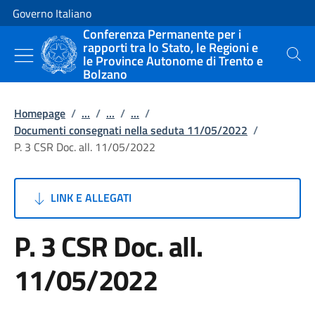
Vai al contenuto
Vai alla navigazione del sito
Governo Italiano
Conferenza Permanente per i
rapporti tra lo Stato, le Regioni e
le Province Autonome di Trento e
Cerca
Bolzano
Homepage
/
...
/
...
/
...
/
Documenti consegnati nella seduta 11/05/2022
/
P. 3 CSR Doc. all. 11/05/2022
LINK E ALLEGATI
P. 3 CSR Doc. all.
11/05/2022