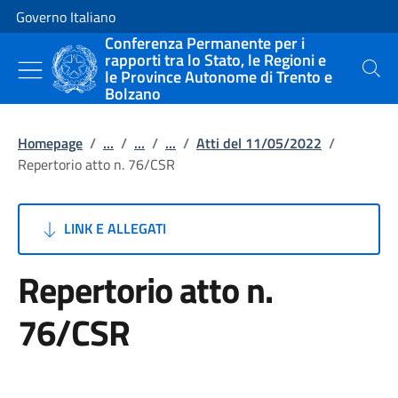
Vai al contenuto
Vai alla navigazione del sito
Governo Italiano
Conferenza Permanente per i
rapporti tra lo Stato, le Regioni e
le Province Autonome di Trento e
Cerca
Bolzano
Homepage
/
...
/
...
/
...
/
Atti del 11/05/2022
/
Repertorio atto n. 76/CSR
LINK E ALLEGATI
Repertorio atto n.
76/CSR