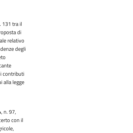
 131 tra il
roposta di
le relativo
idenze degli
eto
ecante
i contributi
i alla legge
, n. 97,
certo con il
ricole,