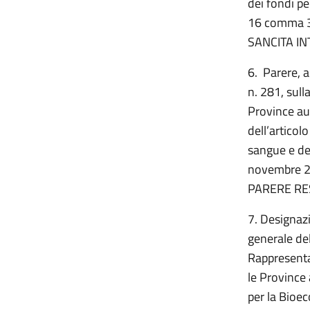
dei fondi pe
16 comma 3 
SANCITA IN
6. Parere, a
n. 281, sulla
Province au
dell’articol
sangue e deg
novembre 200
PARERE RE
7. Designazi
generale del
Rappresenta
le Province
per la Bioec