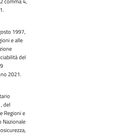
, 12 comma 4,
21.
agosto 1997,
gioni e alle
azione
iabilità del
 9
Anno 2021.
tario
, del
e Regioni e
o Nazionale
iosicurezza,