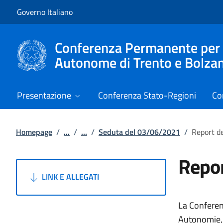
Vai al contenuto
Vai alla navigazione del sito
Governo Italiano
Conferenza Permanente per i r
Autonome di Trento e Bolza
Presentazione
Conferenza Stato-Regioni
Co
Homepage
/
...
/
...
/
Seduta del 03/06/2021
/
Report d
Repo
LINK E ALLEGATI
La Conferenz
Autonomie, G