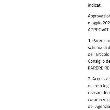
indicati:
Approvazione
maggio 20
APPROVATI
1. Parere, a
schema di d
dell’articol
Consiglio de
PARERE RE
2. Acquisizi
decreto leg
revisori dei 
comma 4, de
dell’Agenzia