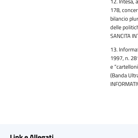
12. Intesa, 
178, concern
bilancio pl
delle politi
SANCITA IN
13. Informat
1997, n. 28
e “cartello
(Banda Ultra
INFORMATI
Link e Allegati