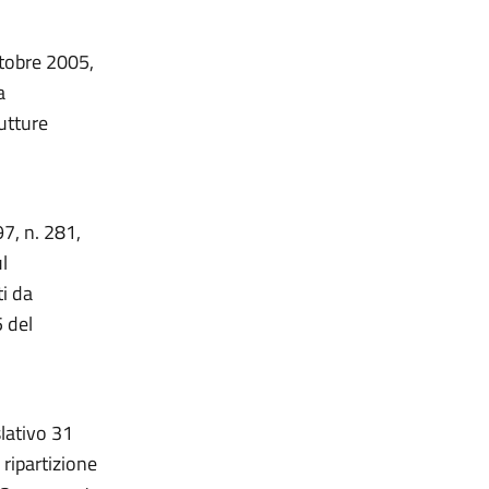
ttobre 2005,
a
rutture
97, n. 281,
l
i da
5 del
slativo 31
 ripartizione