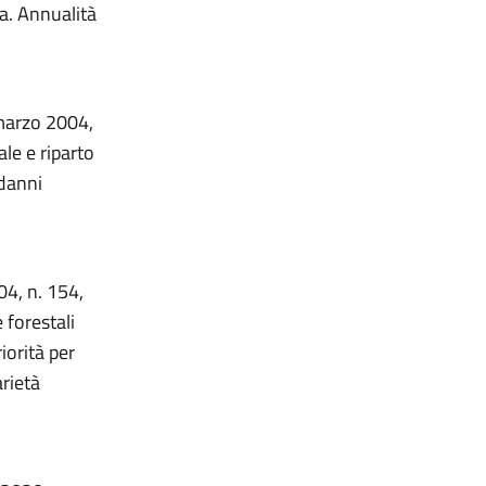
na. Annualità
 marzo 2004,
le e riparto
 danni
04, n. 154,
 forestali
iorità per
rietà