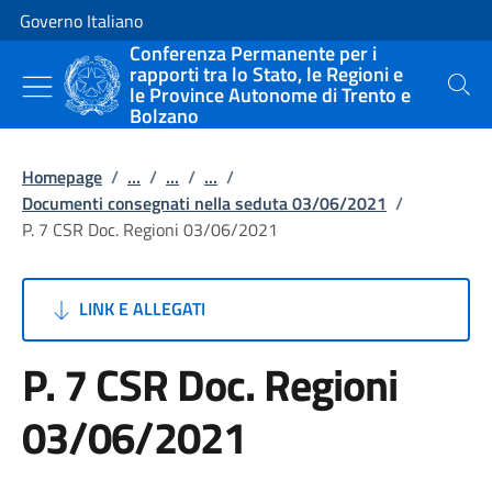
Vai al contenuto
Vai alla navigazione del sito
Governo Italiano
Conferenza Permanente per i
rapporti tra lo Stato, le Regioni e
le Province Autonome di Trento e
Cerca
Bolzano
Homepage
/
...
/
...
/
...
/
Documenti consegnati nella seduta 03/06/2021
/
P. 7 CSR Doc. Regioni 03/06/2021
LINK E ALLEGATI
P. 7 CSR Doc. Regioni
03/06/2021