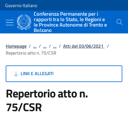
Vai al contenuto
Vai alla navigazione del sito
Governo Italiano
Conferenza Permanente per i
rapporti tra lo Stato, le Regioni e
le Province Autonome di Trento e
Cerca
Bolzano
Homepage
/
...
/
...
/
...
/
Atti del 03/06/2021
/
Repertorio atto n. 75/CSR
LINK E ALLEGATI
Repertorio atto n.
75/CSR