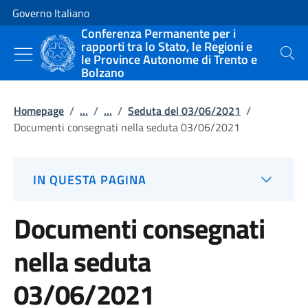
Vai al contenuto
Vai alla navigazione del sito
Governo Italiano
Conferenza Permanente per i
rapporti tra lo Stato, le Regioni e
le Province Autonome di Trento e
Cerca
Bolzano
Homepage
/
...
/
...
/
Seduta del 03/06/2021
/
Documenti consegnati nella seduta 03/06/2021
IN QUESTA PAGINA
Documenti consegnati
nella seduta
03/06/2021