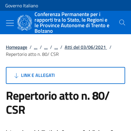
Vai al contenuto
Vai alla navigazione del sito
Governo Italiano
Conferenza Permanente per i
rapporti tra lo Stato, le Regioni e
le Province Autonome di Trento e
Cerca
Bolzano
Homepage
/
...
/
...
/
...
/
Atti del 03/06/2021
/
Repertorio atto n. 80/ CSR
LINK E ALLEGATI
Repertorio atto n. 80/
CSR