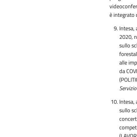
videoconfere
è integrato
Intesa,
2020, n.
sullo sc
forestal
alle im
da COVI
(POLIT
Servizio
Intesa, 
sullo sc
concert
compete
(LAVOR