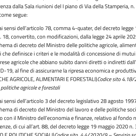
nza dalla Sala riunioni del I piano di Via della Stamperia, n
 come segue:
 ai sensi dell’articolo 78, comma 4-quater, del decreto legg
 18, convertito, con modificazioni, dalla legge 24 aprile 202
hema di decreto del Ministro delle politiche agricole, aliment
i che definisce i criteri e le modalità di concessione di mutui
prese agricole che abbiano subito danni diretti o indiretti da
D-19, al fine di assicurarne la ripresa economica e produtti
ICHE AGRICOLE, ALIMENTARI E FORESTALI)
Codice sito 4.18
 politiche agricole e forestali
ai sensi dell’articolo 3 del decreto legislativo 28 agosto 1997
hema di decreto del Ministro del lavoro e delle politiche socia
o con il Ministro dell’economia e finanze, relativo al fondo
nze, di cui all’art. 88, del decreto legge 19 maggio 2020 n. 
O E POLITICHE SOCIALI)
Codice sito 4.4/2020/9 – Servizio sa