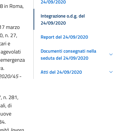
24/09/2020
. 8 in Roma,
Integrazione o.d.g. del
24/09/2020
e 17 marzo
0, n. 27,
Report del 24/09/2020
ari e
Documenti consegnati nella
 agevolati
seduta del 24/09/2020
ll’emergenza
va.
Atti del 24/09/2020
/2020/45
-
, n. 281,
li, di
 nuove
34.
nità, lavoro