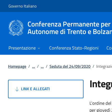
Vai al contenuto
Vai alla navigazione del sito
Governo Italiano
Conferenza Permanente per i r
Autonome di Trento e Bolza
Presentazione
Conferenza Stato-Regioni
Co
Homepage
/
...
/
...
/
Seduta del 24/09/2020
/
Integrazi
Integ
LINK E ALLEGATI
L’ordine del
per giovedì