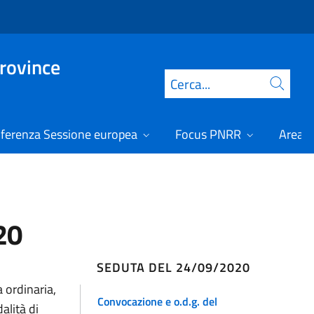
Province
Cerca
ferenza Sessione europea
Focus PNRR
Area r
20
SEDUTA DEL 24/09/2020
 ordinaria,
Convocazione e o.d.g. del
alità di