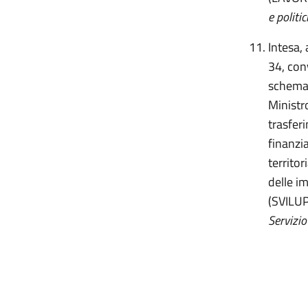
e politic
Intesa, 
34, con
schema 
Ministro
trasferi
finanzi
territo
delle im
(SVILU
Servizio