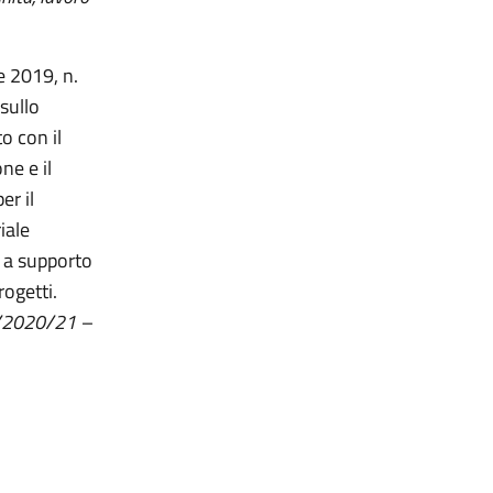
e 2019, n.
sullo
o con il
ne e il
er il
iale
i a supporto
rogetti.
2/2020/21 –