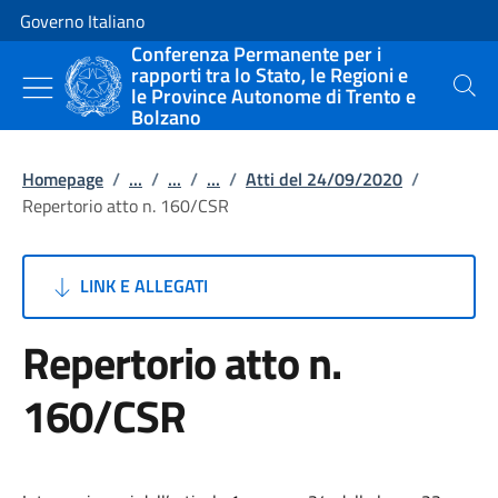
Vai al contenuto
Vai alla navigazione del sito
Governo Italiano
Conferenza Permanente per i
rapporti tra lo Stato, le Regioni e
le Province Autonome di Trento e
Cerca
Bolzano
Homepage
/
...
/
...
/
...
/
Atti del 24/09/2020
/
Repertorio atto n. 160/CSR
LINK E ALLEGATI
Repertorio atto n.
160/CSR