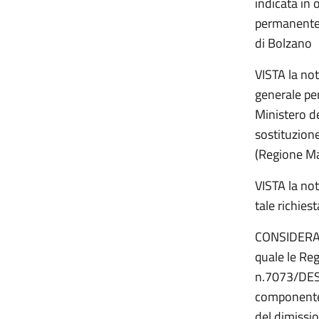
indicata in
permanente p
di Bolzano
VISTA la not
generale per
Ministero de
sostituzione
(Regione M
VISTA la no
tale richies
CONSIDERATI 
quale le Re
n.7073/DES-
componente 
del dimissio