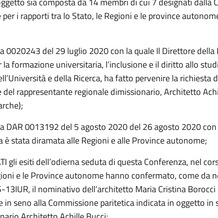
 oggetto sia composta da 14 membri di cui 7 designati dalla
er i rapporti tra lo Stato, le Regioni e le province autonome
a 0020243 del 29 luglio 2020 con la quale Il Direttore della
 la formazione universitaria, l’inclusione e il diritto allo stud
ll’Università e della Ricerca, ha fatto pervenire la richiesta d
 del rappresentante regionale dimissionario, Architetto Achi
arche);
ta DAR 0013192 del 5 agosto 2020 del 26 agosto 2020 con 
ta è stata diramata alle Regioni e alle Province autonome;
gli esiti dell’odierna seduta di questa Conferenza, nel cors
gioni e le Province autonome hanno confermato, come da no
13IUR, il nominativo dell’architetto Maria Cristina Borocci
in seno alla Commissione paritetica indicata in oggetto in 
nario Architetto Achille Bucci;