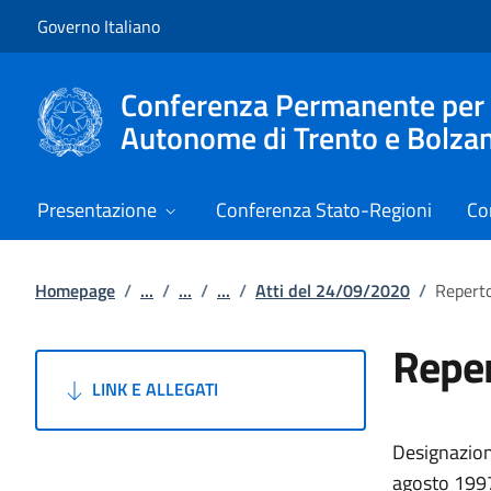
Vai al contenuto
Vai alla navigazione del sito
Governo Italiano
Conferenza Permanente per i r
Autonome di Trento e Bolza
Presentazione
Conferenza Stato-Regioni
Co
Homepage
/
...
/
...
/
...
/
Atti del 24/09/2020
/
Reperto
Reper
LINK E ALLEGATI
Designazione
agosto 1997