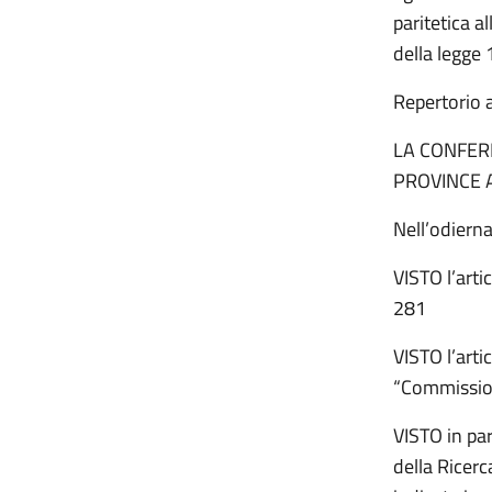
paritetica a
della legge
Repertorio 
LA CONFER
PROVINCE 
Nell’odiern
VISTO l’arti
281
VISTO l’arti
“Commissione
VISTO in par
della Ricerc