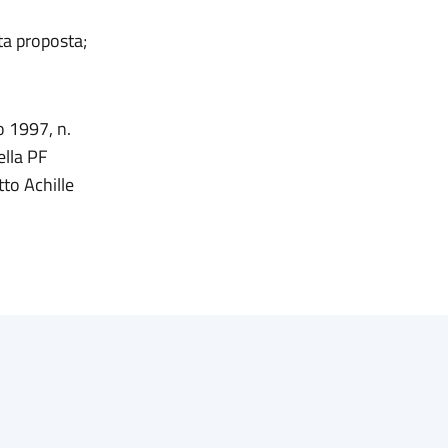
ta proposta;
o 1997, n.
ella PF
tto Achille