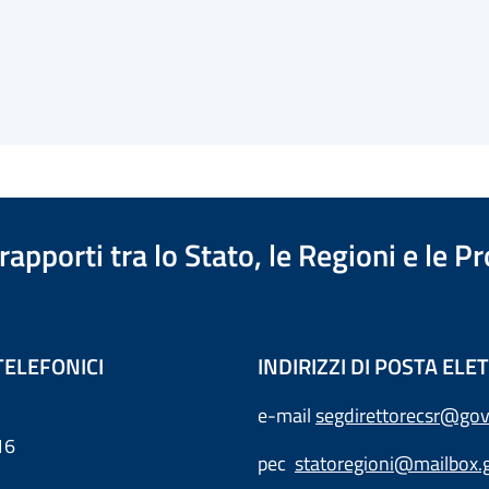
apporti tra lo Stato, le Regioni e le 
TELEFONICI
INDIRIZZI DI POSTA EL
e-mail
segdirettorecsr@gov
16
pec
statoregioni@mailbox.g