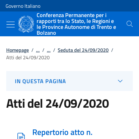
Vai al contenuto
Vai alla navigazione del sito
Governo Italiano
Conferenza Permanente per i
rapporti tra lo Stato, le Regioni e
le Province Autonome di Trento e
Cerca
Bolzano
Homepage
/
...
/
...
/
Seduta del 24/09/2020
/
Atti del 24/09/2020
IN QUESTA PAGINA
Atti del 24/09/2020
Repertorio atto n.