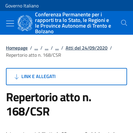
Vai al contenuto
Vai alla navigazione del sito
Governo Italiano
Conferenza Permanente per i
rapporti tra lo Stato, le Regioni e
le Province Autonome di Trento e
Cerca
Bolzano
Homepage
/
...
/
...
/
...
/
Atti del 24/09/2020
/
Repertorio atto n. 168/CSR
LINK E ALLEGATI
Repertorio atto n.
168/CSR