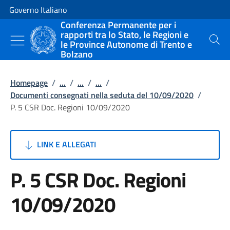
Vai al contenuto
Vai alla navigazione del sito
Governo Italiano
Conferenza Permanente per i
rapporti tra lo Stato, le Regioni e
le Province Autonome di Trento e
Cerca
Bolzano
Homepage
/
...
/
...
/
...
/
Documenti consegnati nella seduta del 10/09/2020
/
P. 5 CSR Doc. Regioni 10/09/2020
LINK E ALLEGATI
P. 5 CSR Doc. Regioni
10/09/2020