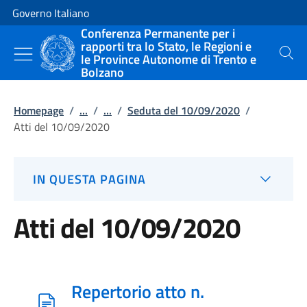
Vai al contenuto
Vai alla navigazione del sito
Governo Italiano
Conferenza Permanente per i
rapporti tra lo Stato, le Regioni e
le Province Autonome di Trento e
Cerca
Bolzano
Homepage
/
...
/
...
/
Seduta del 10/09/2020
/
Atti del 10/09/2020
IN QUESTA PAGINA
Atti del 10/09/2020
Repertorio atto n.