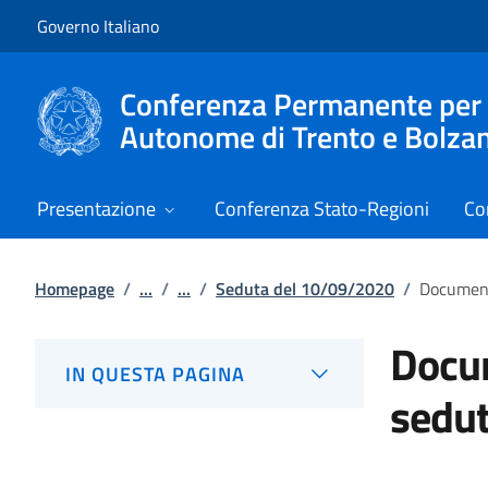
Vai al contenuto
Vai alla navigazione del sito
Governo Italiano
Conferenza Permanente per i r
Autonome di Trento e Bolza
Presentazione
Conferenza Stato-Regioni
Co
Homepage
/
...
/
...
/
Seduta del 10/09/2020
/
Document
Docum
IN QUESTA PAGINA
sedu