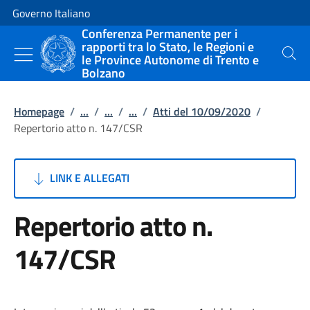
Vai al contenuto
Vai alla navigazione del sito
Governo Italiano
Conferenza Permanente per i
rapporti tra lo Stato, le Regioni e
le Province Autonome di Trento e
Cerca
Bolzano
Homepage
/
...
/
...
/
...
/
Atti del 10/09/2020
/
Repertorio atto n. 147/CSR
LINK E ALLEGATI
Repertorio atto n.
147/CSR