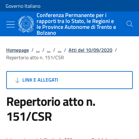
Vai al contenuto
Vai alla navigazione del sito
Governo Italiano
Conferenza Permanente per i
rapporti tra lo Stato, le Regioni e
le Province Autonome di Trento e
Cerca
Bolzano
Homepage
/
...
/
...
/
...
/
Atti del 10/09/2020
/
Repertorio atto n. 151/CSR
LINK E ALLEGATI
Repertorio atto n.
151/CSR